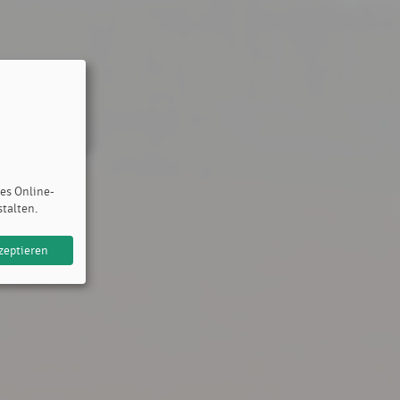
des Online-
stalten.
zeptieren