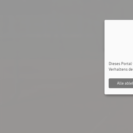
Dieses Portal
Verhaltens de
Alle abl