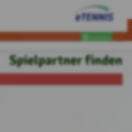
Anmelden
Spielpartner finden